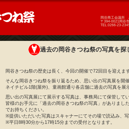
岡谷商工会議所 
〒394-0021岡谷市
TEL.0266-23-23
過去の岡谷きつね祭の写真を探
岡谷きつね祭の歴史は長く、今回の開催で72回目を迎えま
そんな岡谷きつね祭を振り返るため、思い出の写真展を開催
ネイチビル1階(屋外)、童画館通り各店舗に過去の写真を展
思い出の写真展にて展示する写真は、事務局にて保管して
皆様のお手元に「過去の岡谷きつね祭の写真」がありまし
でお持ちください。
※提供いただいた写真はスキャナーにてその場で読込み、
※平日8時30分から17時15分までの受付となります。