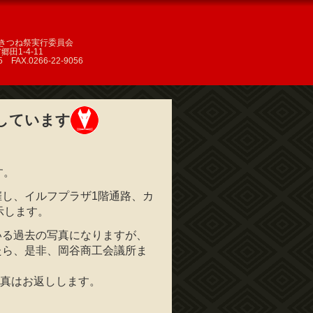
きつね祭実行委員会
郷田1-4-11
45 FAX.0266-22-9056
しています
す。
し、イルフプラザ1階通路、カ
示します。
いる過去の写真になりますが、
たら、是非、岡谷商工会議所ま
写真はお返しします。