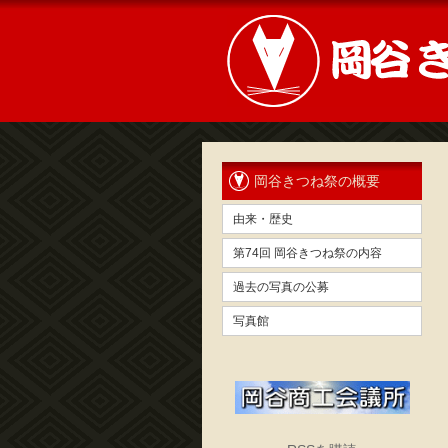
岡谷きつね祭の概要
由来・歴史
第74回 岡谷きつね祭の内容
過去の写真の公募
写真館