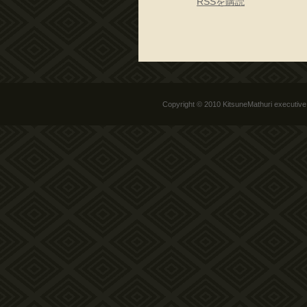
RSSを購読
Copyright © 2010 KitsuneMathuri executive