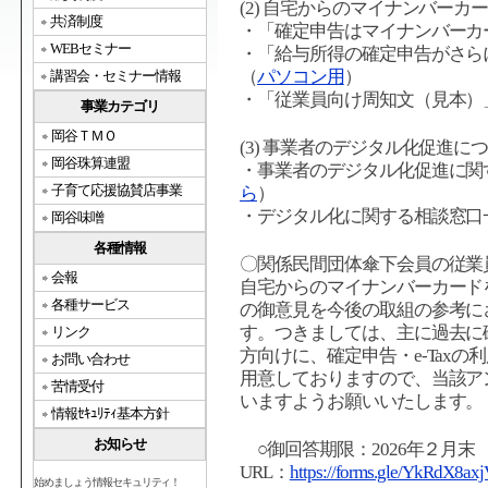
(2) 自宅からのマイナンバーカー
共済制度
・「確定申告はマイナンバーカード
WEBセミナー
・「給与所得の確定申告がさら
（
パソコン用
）
講習会・セミナー情報
・「従業員向け周知文（見本）
事業カテゴリ
岡谷ＴＭＯ
(3) 事業者のデジタル化促進に
岡谷珠算連盟
・事業者のデジタル化促進に関
子育て応援協賛店事業
ら
）
・デジタル化に関する相談窓口
岡谷味噌
各種情報
〇関係民間団体傘下会員の従業
会報
自宅からのマイナンバーカードを
各種サービス
の御意見を今後の取組の参考に
す。つきましては、主に過去に
リンク
方向けに、確定申告・e-Taxの
お問い合わせ
用意しておりますので、当該ア
苦情受付
いますようお願いいたします。
情報ｾｷｭﾘﾃｨ基本方針
お知らせ
○御回答期限：2026年２月末
URL：
https://forms.gle/YkRdX8
始めましょう情報セキュリティ！