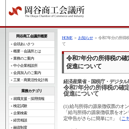
岡谷商工会議所概要
HOME
＞
お知らせ
＞ 令和7年分の所得
会頭あいさつ
て
概要・会議所とは
令和7年分の所得税の
業務のご案内
促進について
中小企業相談所
会員加入のご案内
工業・商業活性化計画
経済産業省・国税庁・デジタル
令和7年分の所得税の確
業務カテゴリ
促進について
就職支援・採用情報
検定試験
(1) 給与所得の源泉徴収票の
「給与所得の源泉徴収票をオン
企業検索
定申告がさらに簡単に!!」（
こ
経営相談
融資制度