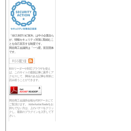
「SECURITY ACTION」は中小企業自ら
が、情報セキュリティ対策に取組むこ
とを自己宣言する制度です。
岡谷商工会議所は「一つ星」宣言団体
です。
RSSリーダーや対応ブラウザを使え
ば、このサイトの最新記事に素早くア
クセスして、興味のある記事を簡単に
読み拾うことができます。
岡谷商工会議所会報をPDFデータにて
ご覧頂けます。 Adobe Acrobat Readerをお
持ちでない方は、上のバナーをクリッ
クし、最新のプラグインを入手して下
さい。