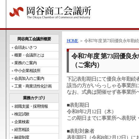
岡谷商工会議所概要
HOME
＞ 令和7年度 第73回優良永年
会頭あいさつ
令和7年度 第73回優
概要・会議所とは
業務のご案内
（ご案内）
中小企業相談所
会員加入のご案内
下記表彰期日にて優良永年勤続
該当の方がいらっしゃる事業所
工業・商業活性化計画
なお、式典は開催せず各事業所
業務カテゴリ
■表彰期日
就職支援・採用情報
令和8年2月12日（木）
検定試験
この期日までに事業所へ表彰状
企業検索
経営相談
■表彰対象者
表彰期日（令和8年2月12日）に
融資制度