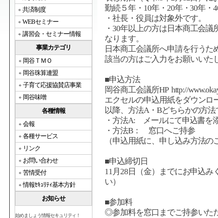
勤続５年・10年・20年・30年・4
共済制度
・社長・役員は対象外です。
WEBセミナー
・30年以上の方は日本商工会議
講習会・セミナー情報
なります。
事業カテゴリ
日本商工会議所へ申請を行うた
該当の方はご入力をお願いいた
岡谷ＴＭＯ
岡谷珠算連盟
■申込方法
子育て応援協賛店事業
岡谷商工会議所HP http://www.okayac
岡谷味噌
エクセルの申込用紙をダウンロ
以降、方法A・Bどちらかの方法
各種情報
・方法A: メールにて申込書を
会報
・方法B： 窓口へご持参
各種サービス
（申込用紙に、申し込み方法の
リンク
お問い合わせ
■申込締切日
11月28日（金）までにお申込
苦情受付
い）
情報ｾｷｭﾘﾃｨ基本方針
お知らせ
■参加料
◎参加料を窓口までご持参いた
始めましょう情報セキュリティ！