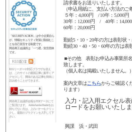
請求書をお送りいたします。
（申込用紙に、支払い方法のご
５年：4,000円 / 10年：5,000円
30年：12,000円 / 40年：14,00
60年：20,000円
「SECURITY ACTION」は中小企業自ら
勤続5・10・20年の方は表彰状
が、情報セキュリティ対策に取組むこ
とを自己宣言する制度です。
勤続30・40・50・60年の方
岡谷商工会議所は「一つ星」宣言団体
です。
■その他 表彰お申込み事業所
致します。
RSSリーダーや対応ブラウザを使え
（個人名は掲載いたしません。
ば、このサイトの最新記事に素早くア
クセスして、興味のある記事を簡単に
読み拾うことができます。
案内文章は
こちら
からご確認く
ります）
入力・記入用エクセル表
岡谷商工会議所会報をPDFデータにて
ご覧頂けます。 Adobe Acrobat Readerをお
ロードをお願いいたし
持ちでない方は、上のバナーをクリッ
クし、最新のプラグインを入手して下
さい。
【問い
興課 浜・武田