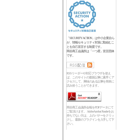
「SECURITY ACTION」は中小企業自ら
が、情報セキュリティ対策に取組むこ
とを自己宣言する制度です。
岡谷商工会議所は「一つ星」宣言団体
です。
RSSリーダーや対応ブラウザを使え
ば、このサイトの最新記事に素早くア
クセスして、興味のある記事を簡単に
読み拾うことができます。
岡谷商工会議所会報をPDFデータにて
ご覧頂けます。 Adobe Acrobat Readerをお
持ちでない方は、上のバナーをクリッ
クし、最新のプラグインを入手して下
さい。