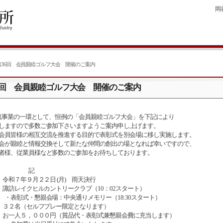
岡谷
第36回 会員親睦ゴルフ大会 開催のご案内
6回 会員親睦ゴルフ大会 開催のご案内
事業の一環として、恒例の「会員親睦ゴルフ大会」を下記により
しますので多数ご参加下さいますようご案内申し上げます。
員皆様の相互交流を推進する目的で表彰式を別会場に移し実施します。
が親睦と情報交換そして新たな仲間の創出の場となれば幸いですので、
者様、従業員様など多数のご参加をお待ちしております。
記
 令和７年９月２２日 (月) 雨天決行
所 諏訪レイクヒルカントリークラブ（10：02スタート）
式・懇親会場：中央通りメモリー（18:30スタート）
集 ３２名（セルフプレー限定となります）
費 お一人５，０００円（賞品代・表彰式兼懇親会費に充当します）