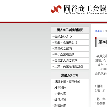
岡谷商工会議所概要
HOME
＞ 
会頭あいさつ
第3
概要・会議所とは
業務のご案内
中小企業相談所
会員交流
会員加入のご案内
開催いた
また、会
工業・商業活性化計画
この大会
会員代表
業務カテゴリ
就職支援・採用情報
1.開催日
検定試験
2.場 
企業検索
・表彰
3.募 
経営相談
4.参加
融資制度