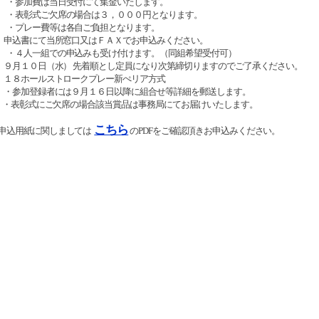
費は当日受付にて集金いたします。
式ご欠席の場合は３，０００円となります。
ー費等は各自ご負担となります。
込 申込書にて当所窓口又はＦＡＸでお申込みください。
一組での申込みも受け付けます。（同組希望受付可）
日 ９月１０日（水） 先着順とし定員になり次第締切りますのでご了承ください。
技 １８ホールストロークプレー新ぺリア方式
他 ・参加登録者には９月１６日以降に組合せ等詳細を郵送します。
式にご欠席の場合該当賞品は事務局にてお届けいたします。
こちら
申込用紙に関しましては
のPDFをご確認頂きお申込みください。