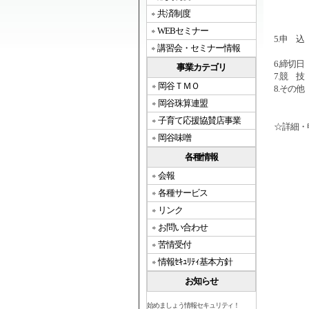
・参加
共済制度
・表彰
・プレ
WEBセミナー
5.申 
講習会・セミナー情報
・４人
6.締切
事業カテゴリ
7.競 
岡谷ＴＭＯ
8.その
・表彰
岡谷珠算連盟
子育て応援協賛店事業
☆詳細・
岡谷味噌
各種情報
会報
各種サービス
リンク
お問い合わせ
苦情受付
情報ｾｷｭﾘﾃｨ基本方針
お知らせ
始めましょう情報セキュリティ！